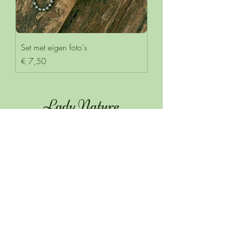
Set met eigen foto's
Prijs
€ 7,50
Lady Nature
© Copyright Lady
Nature
Ons Verhaal
Tips
Contact