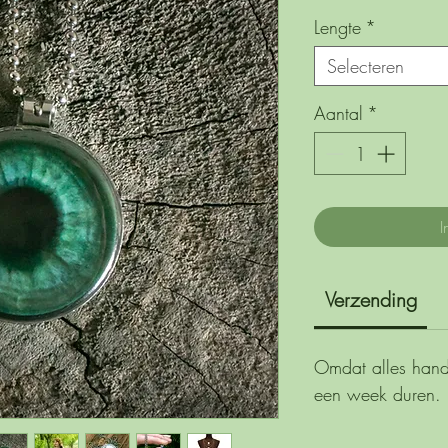
Lengte
*
Selecteren
Aantal
*
I
Verzending
Omdat alles handw
een week duren.