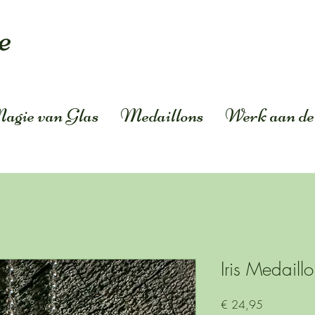
e
agie van Glas
Medaillons
Werk aan de
Iris Medaill
Prijs
€ 24,95