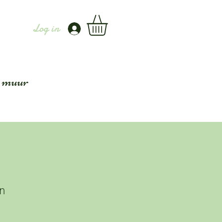
Log in
 muur
on