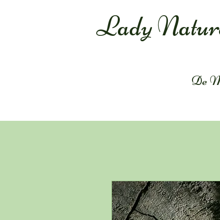
Lady Natur
De M