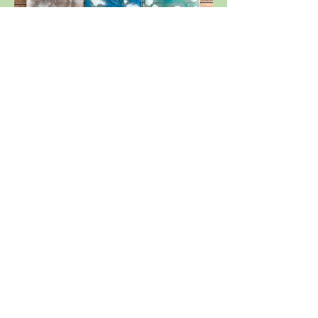
Heb je nu al zin om een keer langs te
komen, dat kan! Stuur ons een berichtje
en we maken een afspraak.
email :
ladyandnature@gmail.com
adres : klaverstraat 3 in Maasbree
Lady Nature
© Copyright Lady
Nature
Ons Verhaal
Tips