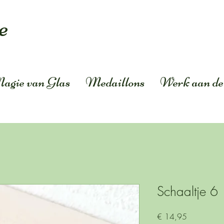
e
agie van Glas
Medaillons
Werk aan de
Schaaltje 6
Prijs
€ 14,95