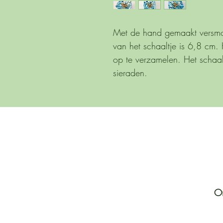
Met de hand gemaakt versmol
van het schaaltje is 6,8 cm. 
op te verzamelen. Het schaalt
sieraden.
On