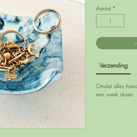
Aantal
*
I
Verzending
Omdat alles handw
een week duren.