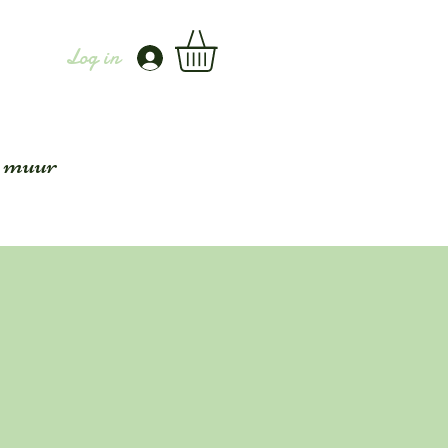
Log in
 muur