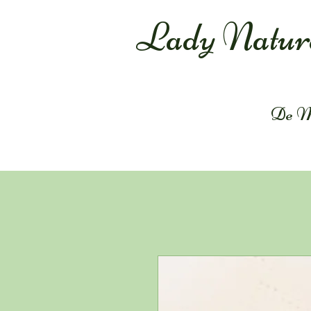
Lady Natur
De M