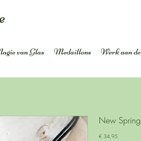
e
agie van Glas
Medaillons
Werk aan de
New Spring
Prijs
€ 34,95