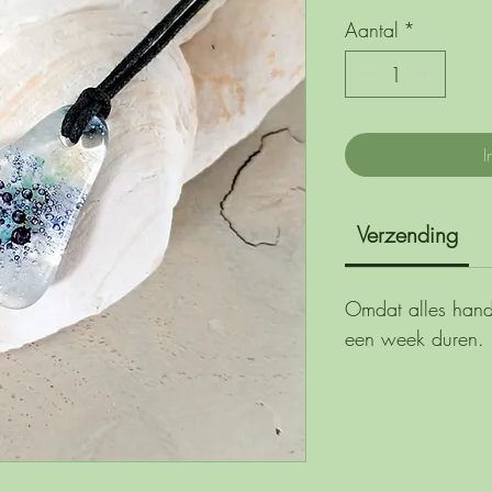
Aantal
*
I
Verzending
Omdat alles handw
een week duren.