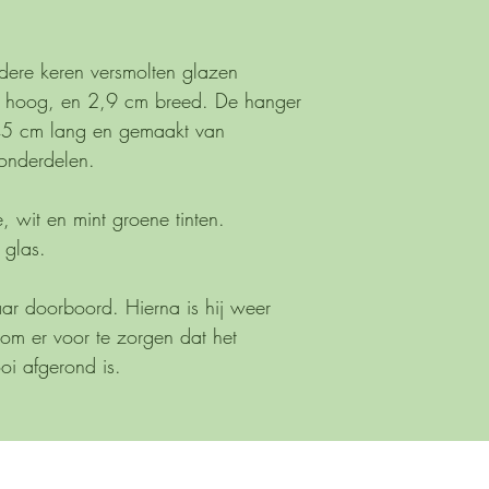
ere keren versmolten glazen
m hoog, en 2,9 cm breed. De hanger
s 45 cm lang en gemaakt van
 onderdelen.
, wit en mint groene tinten.
 glas.
aar doorboord. Hierna is hij weer
m er voor te zorgen dat het
oi afgerond is.