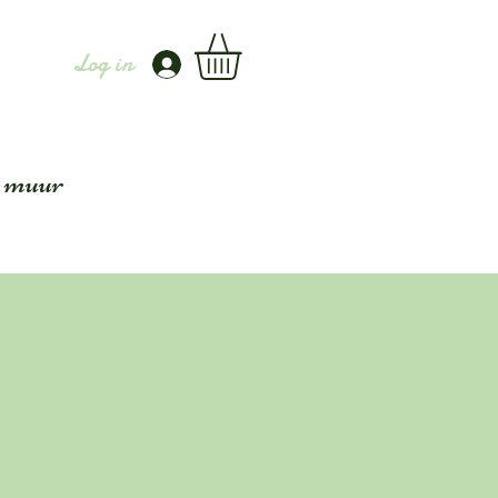
Log in
 muur